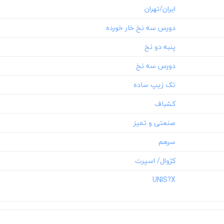
‎UNIS?X