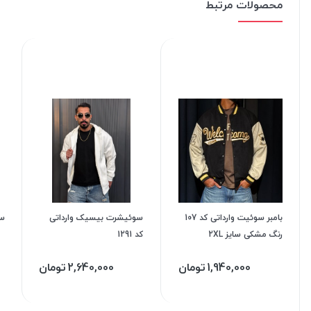
محصولات مرتبط
بامبر سوئیت وارداتی کد 107
سوئیشرت بیسیک وارداتی
سو
رنگ مشکی سایز 2XL
کد 1291
1,940,000
تومان
2,640,000
تومان