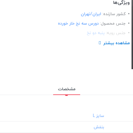
ویژگی‌ها
کشور سازنده:
ایران/تهران
جنس محصول:
دورس سه نخ خار خورده
جنس رویه:
پنبه دو نخ
جنس داخلی:
دورس سه نخ
مشاهده بیشتر
زیپ:
تک زیپ ساده
مچ:
کشباف
دوخت:
صنعتی و تمیز
کلاه:
سرهم
مشخصات
مناسب استایل:
کژوال/ اسپرت
جنسیت:
UNIS?X