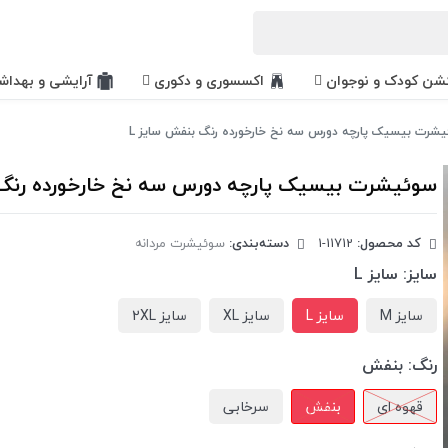
کشن کودک و نوجوان
اکسسوری و دکوری
آرایشی و بهداش
شرت بیسیک پارچه دورس سه نخ خارخورده رنگ بنفش سایز L
سوئیشرت بیسیک پارچه دورس سه نخ خارخورده رنگ 
کد محصول:
‎1-11712
دسته‌بندی:
سوئیشرت مردانه
سایز:
سایز L
سایز M
سایز L
سایز XL
سایز 2XL
رنگ:
بنفش
قهوه ای
بنفش
سرخابی