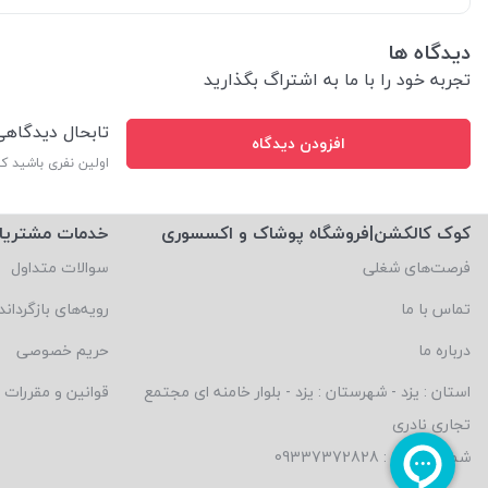
دیدگاه ها
تجربه خود را با ما به اشتراگ بگذارید
تابحال دیدگاه
افزودن دیدگاه
اولین نفری باشید ک
کوک کالکشن|فروشگاه پوشاک و اکسسوری
خدمات مشتریا
فرصت‌های شغلی
سوالات متداول
تماس با ما
رویه‌های بازگرداند
درباره ما
حریم خصوصی
استان : یزد - شهرستان : یزد - بلوار خامنه ای مجتمع
قوانین و مقررات
تجاری نادری
شماره تماس : 09337372828