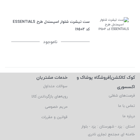
ست تیشرت شلوار اسپسندل طرح ESSENTIALS
کد 16502
ناموجود
کوک کالکشن|فروشگاه پوشاک و
خدمات مشتریان
اکسسوری
سوالات متداول
فرصت‌های شغلی
رویه‌های بازگرداندن کالا
تماس با ما
حریم خصوصی
درباره ما
قوانین و مقررات
استان : یزد - شهرستان : یزد - بلوار
خامنه ای مجتمع تجاری نادری