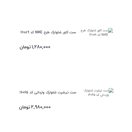
ست کاور شلوارک طرح NIKE کد 16089
1,280,000
تومان
ست تیشرت شلوارک وارداتی کد 16065
2,980,000
تومان