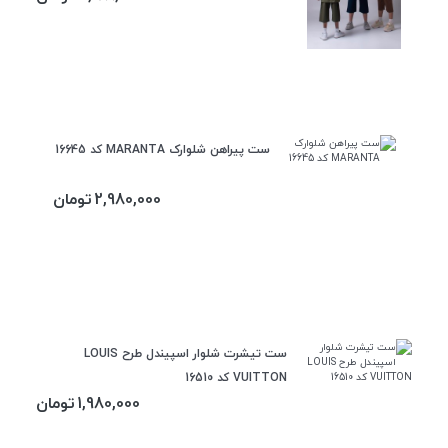
ست پیراهن شلوارک MARANTA کد 16645
2,980,000
تومان
ست تیشرت شلوار اسپیندل طرح LOUIS
VUITTON کد 16510
1,980,000
تومان