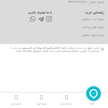
شماره تماس : 09337372828
راهنمای خرید
با ما همراه باشید
نحوه ثبت سفارش
شیوه های پرداخت
رویه ارسال سفارش
©
تمامی حقوق این سایت متعلق به
کوک کالکشن|فروشگاه پوشاک و اکسسوری
می باشد. |
توسعه و کد نویسی:
سپکام سیستم
طراحی و اجرا
:
شرکت دیجیتال مارکتینگ سپتا
خانه
دسته بندی
سبد خرید
حساب من