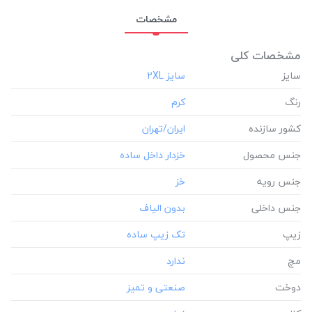
مناسب استایل:
کژوال/ اسپرت
مشخصات
جنسیت:
UNIS?X
مشخصات کلی
سایز
رنگ
کشور سازنده
جنس محصول
جنس رویه
جنس داخلی
زیپ
مچ
دوخت