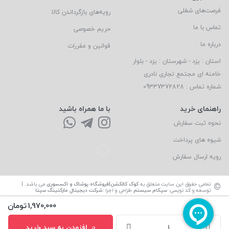
فرصت‌های شغلی
رویه‌های بازگرداندن کالا
تماس با ما
حریم خصوصی
درباره ما
قوانین و مقررات
استان : یزد - شهرستان : یزد - بلوار
خامنه ای مجتمع تجاری نادری
شماره تماس : 09337372828
راهنمای خرید
با ما همراه باشید
نحوه ثبت سفارش
شیوه های پرداخت
رویه ارسال سفارش
©
تمامی حقوق این سایت متعلق به
کوک کالکشن|فروشگاه پوشاک و اکسسوری
می باشد. |
توسعه و کد نویسی:
سپکام سیستم
طراحی و اجرا
:
شرکت دیجیتال مارکتینگ سپتا
1,970,000
تومان
افزودن به سبد خرید