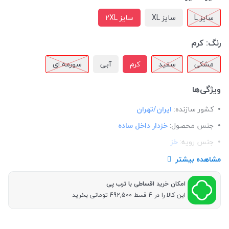
سایز L
سایز XL
سایز 2XL
رنگ:
کرم
مشکی
سفید
کرم
آبی
سورمه ای
ویژگی‌ها
کشور سازنده:
ایران/تهران
جنس محصول:
خزدار داخل ساده
جنس رویه:
خز
جنس داخلی:
بدون الیاف
مشاهده بیشتر
زیپ:
تک زیپ ساده
امکان خرید اقساطی با ترب پی
مچ:
ندارد
این کالا را در 4 قسط 492,500 تومانی بخرید
دوخت:
صنعتی و تمیز
کلاه:
ندارد