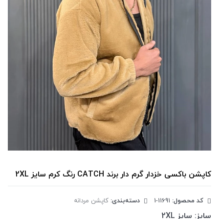
کاپشن باکسی خزدار گرم دار برند CATCH رنگ کرم سایز 2XL
کد محصول:
‎1-11691
دسته‌بندی:
کاپشن مردانه
سایز:
سایز 2XL