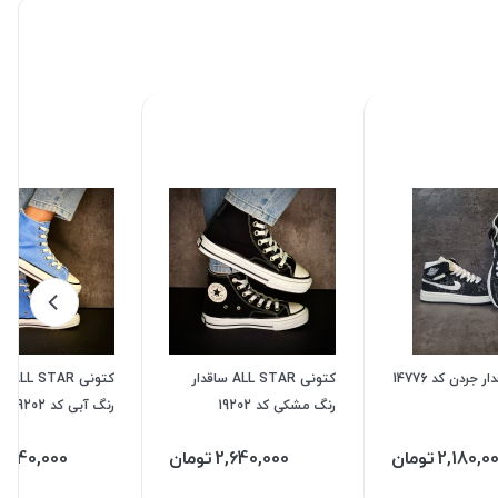
جردن کد 14776
کتونی ALL STAR ساقدار
کتونی 
رنگ مشکی کد 19202
رنگ آبی کد 19202
2,180,0
تومان
2,640,000
تومان
2,640,000