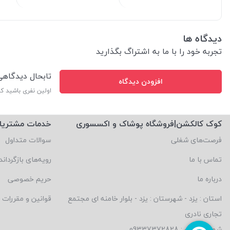
دیدگاه ها
تجربه خود را با ما به اشتراگ بگذارید
تابحال دیدگاه
افزودن دیدگاه
اولین نفری باشید ک
کوک کالکشن|فروشگاه پوشاک و اکسسوری
خدمات مشتریا
فرصت‌های شغلی
سوالات متداول
تماس با ما
رویه‌های بازگرداند
درباره ما
حریم خصوصی
استان : یزد - شهرستان : یزد - بلوار خامنه ای مجتمع
قوانین و مقررات
تجاری نادری
شماره تماس : 09337372828