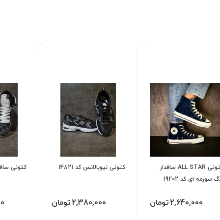
کتونی ALL STAR ساقدار
کتونی نیوبالانس کد 14821
کتونی ساقدار 
گ سورمه ای کد 19202
2,640,000
تومان
2,380,000
تومان
00