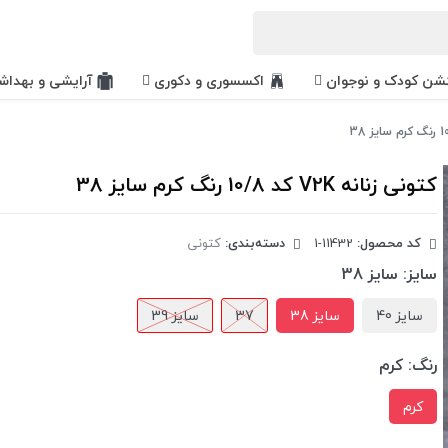
کشن کودک و نوجوان
اکسسوری و دکوری
آرایشی و بهداش
کتونی زنانه V2K کد 10/8 رنگ کرم سایز 38
کد محصول:
‎1-11432
دسته‌بندی:
کتونی
سایز:
سایز 38
سایز 40
سایز 38
37
سایز 39
رنگ:
کرم
کرم