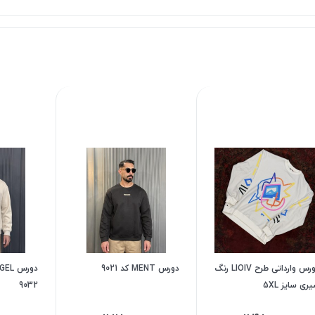
دورس وارداتی طرح LIOIV رنگ
دورس MENT کد 9021
ری سایز 5XL
9032