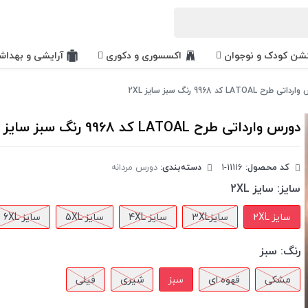
کشن کودک و نوجوان
اکسسوری و دکوری
آرایشی و بهداش
 طرح LATOAL کد 9968 رنگ سبز سایز 2XL
دورس وارداتی طرح LATOAL کد 9968 رنگ سبز سایز 2XL
کد محصول:
‎1-11116
دسته‌بندی:
دورس مردانه
سایز:
سایز 2XL
سایز 2XL
سایز3XL
سایز 4XL
سایز 5XL
سایز 6XL
رنگ:
سبز
مشکی
قهوه ای
سبز
شیری
فیلی