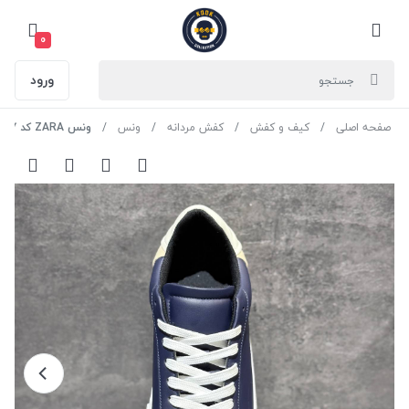
0
ورود
صفحه اصلی
کیف و کفش
کفش مردانه
ونس
ونس ZARA کد 7 رنگ سرمه ای سایز 41