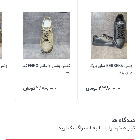
ونس BERSHKA سایز بزرگ
کفش ونس وارداتی FEIRO کد
ونس ZARA کد 11
کد14808
76
2,380,000
تومان
2,180,000
تومان
دیدگاه ها
تجربه خود را با ما به اشتراگ بگذارید