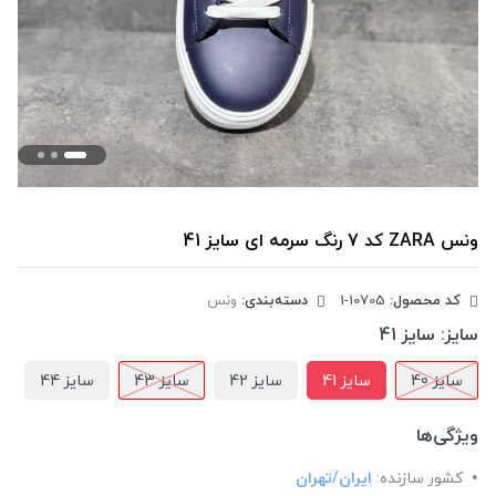
ونس ZARA کد 7 رنگ سرمه ای سایز 41
کد محصول:
‎1-10705
دسته‌بندی:
ونس
سایز:
سایز 41
سایز 40
سایز 41
سایز 42
سایز 43
سایز 44
ویژگی‌ها
کشور سازنده:
ایران/تهران