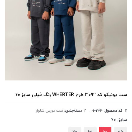
ست یونیکو کد 3092 طرح WHERTER رنگ فیلی سایز 60
کد محصول:
‎1-10244
دسته‌بندی:
ست دورس شلوار
سایز:
60
70
65
60
55