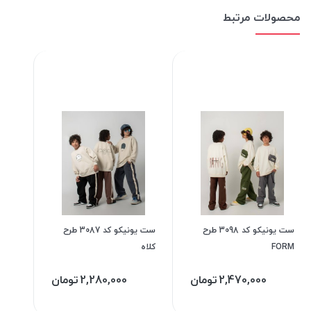
محصولات مرتبط
ست یونیکو کد 3098 طرح
ست یونیکو کد 3087 طرح
FORM
کلاه
2,470,000
تومان
2,280,000
تومان