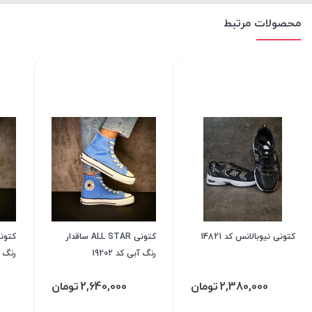
محصولات مرتبط
کتونی نیوبالانس کد 14821
کتونی ALL STAR ساقدار
رنگ آبی کد 19202
رنگ بن
2,380,000
تومان
2,640,000
تومان